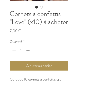
Cornets à confettis
"Love" (x10) à acheter
Prix
7,00 €
Quantité
*
Ajouter au panier
Ce lot de 10 cornets à confettis est
disponible dans 1 coloris : Kraft.
Garnissez ces cornets de pétales de
fleurs, de lavande ou de confettis, pour
la sortie de cérémonie des mariés,
et disposez-les dans un joli panier.