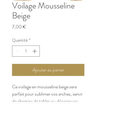
Voilage Mousseline
Beige
Prix
7,00 €
Quantité
*
Ajouter au panier
Ce voilage en mousseline beige sera
parfait pour sublimer vos arches, servir
de chemins de tables ou décorer vos
entrées de lieux de reception...